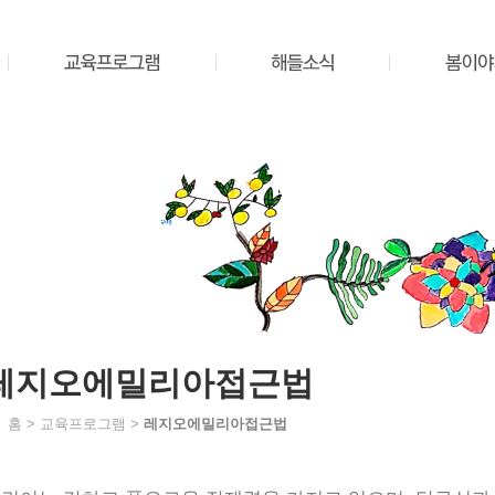
레지오에밀리아접근법
홈 > 교육프로그램 >
레지오에밀리아접근법