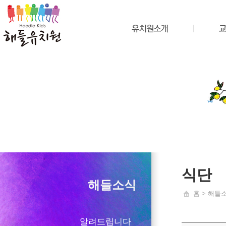
식단
해들소식
홈 > 해들
알려드립니다