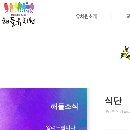
식단
해들소식
홈 > 해들
알려드립니다