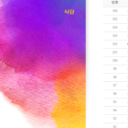
번호
식단
106
105
104
103
102
101
100
99
98
97
96
95
94
93
92