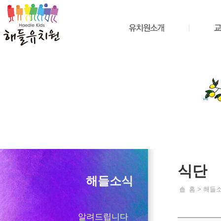
식단
해들소식
홈 > 해들
알려드립니다