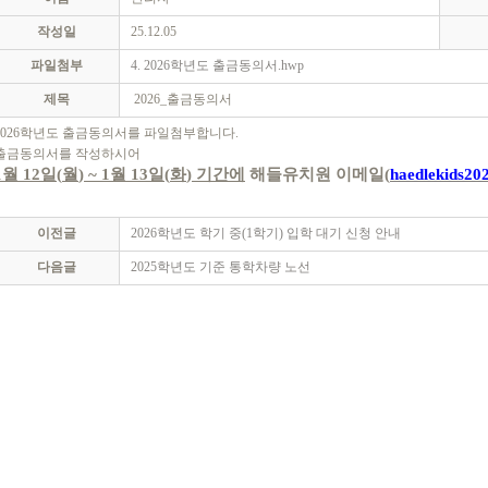
작성일
25.12.05
파일첨부
4. 2026학년도 출금동의서.hwp
제목
2026_출금동의서
2026학년도 출금동의서를 파일첨부합니다.
출금동의서를 작성하시어
1
월
12
일
(
월
) ~ 1
월
13
일
(
화
)
기간에
해들유치원 이메일
(
haedlekids2
이전글
2026학년도 학기 중(1학기) 입학 대기 신청 안내
다음글
2025학년도 기준 통학차량 노선