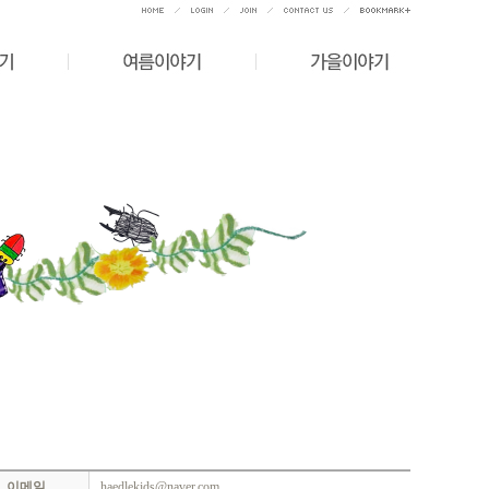
이메일
haedlekids@naver.com